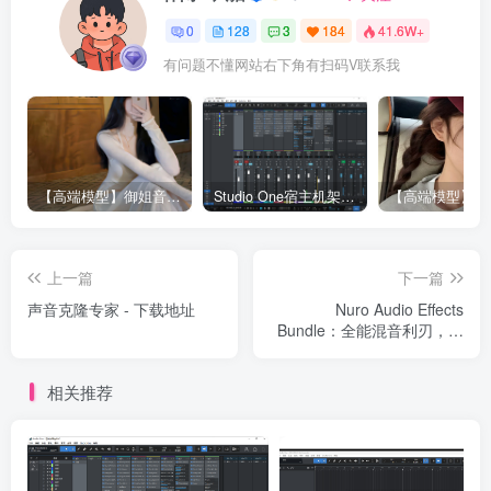
0
128
3
184
41.6W+
有问题不懂网站右下角有扫码V联系我
【高端模型】御姐音RVC模型 多个精品模型合并 支持唱歌
Studio One宿主机架精调效果-已设置RVC接入接口（包含插件包）
上一篇
下一篇
声音克隆专家 - 下载地址
Nuro Audio Effects
Bundle：全能混音利刃，一
套搞定人声与总线处理
相关推荐