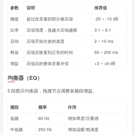
参数
说明
推荐值
阈值
超过此音量的部分被压缩
-25 ~ -15 dB
比率
压缩强度，值越大压缩越狠
3:1 ~ 6:1
启动
压缩开始生效的速度
2 ~ 10 ms
释放
压缩后恢复到正常的时间
50 ~ 200 ms
增益
压缩后的整体音量补偿
+3 ~ +8 dB
均衡器（EQ）
5 段图示均衡器，拖拽节点调整各频段增益。
频段
频率
作用
低频
60 Hz
增加厚度/沉重感
中低频
250 Hz
增加温暖/饱满度