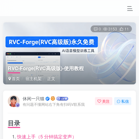
0
3153
11
RVC-Forge(RVC高级版)-使用教程
首页
宿主机架
正文
休闲一只猫
关注
私信
有问题不懂网站右下角有扫码V联系我
目录
快速上手（5 分钟搞定变声）