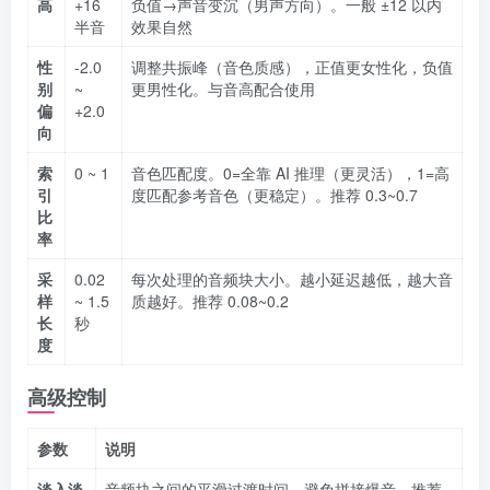
高
+16
负值→声音变沉（男声方向）。一般 ±12 以内
半音
效果自然
性
-2.0
调整共振峰（音色质感），正值更女性化，负值
别
~
更男性化。与音高配合使用
偏
+2.0
向
索
0 ~ 1
音色匹配度。0=全靠 AI 推理（更灵活），1=高
引
度匹配参考音色（更稳定）。推荐 0.3~0.7
比
率
采
0.02
每次处理的音频块大小。越小延迟越低，越大音
样
~ 1.5
质越好。推荐 0.08~0.2
长
秒
度
高级控制
参数
说明
淡入淡
音频块之间的平滑过渡时间，避免拼接爆音。推荐