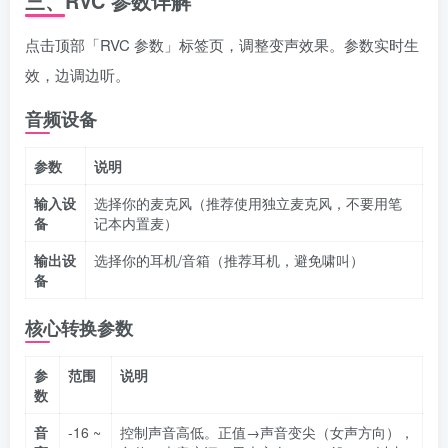
三、RVC 参数详解
点击顶部「RVC 参数」标签页，调整变声效果。参数实时生
效，边调边听。
音频设备
参数
说明
输入设
选择你的麦克风（推荐使用独立麦克风，不要用笔
备
记本内置麦）
输出设
选择你的耳机/音箱（推荐耳机，避免啸叫）
备
核心转换参数
参
范围
说明
数
音
-16 ~
控制声音高低。正值→声音变尖（女声方向），