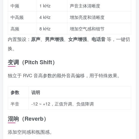
中频
1 kHz
声音主体清晰度
中高频
4 kHz
增加亮度和清晰度
高频
8 kHz
增加空气感和细节
内置预设：
原声
、
男声增强
、
女声增强
、
电话音
等，一键切
换。
变调（Pitch Shift）
独立于 RVC 音高参数的额外音高偏移，用于特殊效果。
参数
说明
半音
-12 ~ +12，正值升调、负值降调
混响（Reverb）
添加空间感和氛围感。