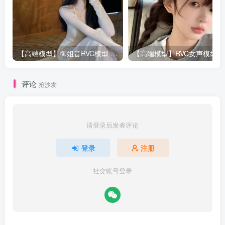
【高端模型】御姐音RVC模型 多个精品模型合并 支持唱歌
评论
抢沙发
请登录后发表评论
登录
注册
社交账号登录