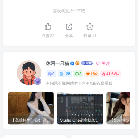
喜欢就支持一下吧
点赞
22
分享
收藏
11
休闲一只猫
关注
0
128
3
184
41.6W+
有问题不懂网站右下角有扫码V联系我
【高端模型】御姐音RVC模型 多个精品模型合并 支持唱歌
Studio One宿主机架精调效果-已设置RVC接入接口（包含插件包）