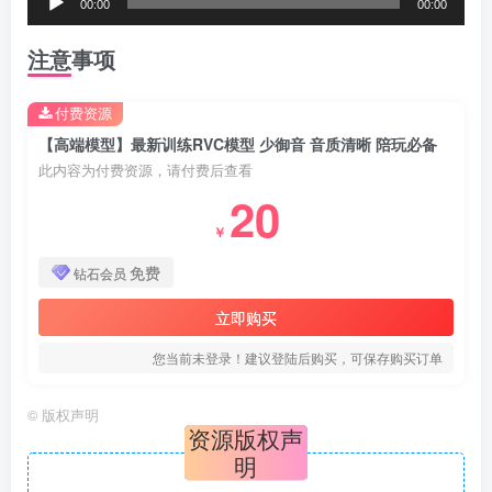
00:00
00:00
器
频
注意事项
播
放
付费资源
器
【高端模型】最新训练RVC模型 少御音 音质清晰 陪玩必备
此内容为付费资源，请付费后查看
20
￥
免费
钻石会员
立即购买
您当前未登录！建议登陆后购买，可保存购买订单
©
版权声明
资源版权声
明