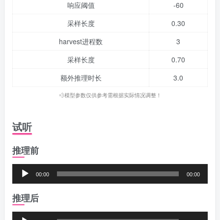
响应阈值
-60
采样长度
0.30
harvest进程数
3
采样长度
0.70
额外推理时长
3.0
💨模型参数仅供参考需根据实际情况调整！
试听
推理前
音
00:00
00:00
频
推理后
播
放
音