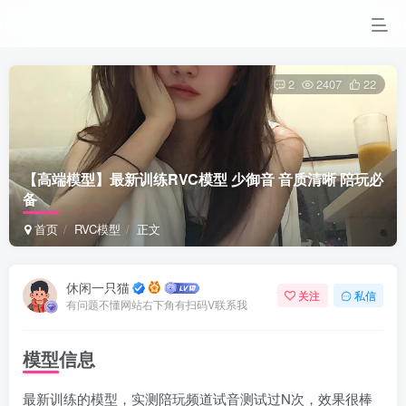
2
2407
22
【高端模型】最新训练RVC模型 少御音 音质清晰 陪玩必
备
首页
RVC模型
正文
休闲一只猫
关注
私信
有问题不懂网站右下角有扫码V联系我
模型信息
最新训练的模型，实测陪玩频道试音测试过N次，效果很棒