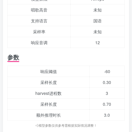
唱歌高音
未知
支持语言
国语
采样率
未知
响应音调
12
参数
响应阈值
-60
采样长度
0.30
harvest进程数
3
采样长度
0.70
额外推理时长
3.0
💨模型参数仅供参考需根据实际情况调整！