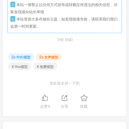
5
本站一律禁止以任何方式发布或转载任何违法的相关信息，访
客发现请向站长举报
6
本站资源大多存储在云盘，如发现链接失效，请联系我们我们
会第一时间更新。
THE END
RVC模型
女声模型
# Rvc模型
# 免费模型
喜欢就支持一下吧
点赞
5
分享
收藏