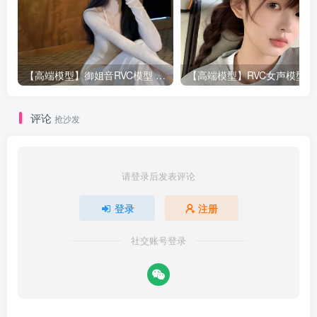
【高端模型】御姐音RVC模型 多个精品模型合并 支持唱歌
评论
抢沙发
请登录后发表评论
登录
注册
社交账号登录