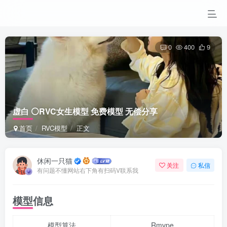
0
400
9
虚白 ⚪RVC女生模型 免费模型 无偿分享
首页
RVC模型
正文
休闲一只猫
关注
私信
有问题不懂网站右下角有扫码V联系我
模型信息
模型算法
Rmvpe