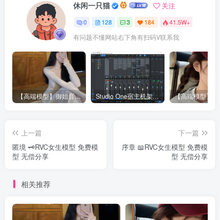
休闲一只猫
关注
0
128
3
184
41.5W+
有问题不懂网站右下角有扫码V联系我
【高端模型】御姐音RVC模型 多个精品模型合并 支持唱歌
Studio One宿主机架精调效果-已设置RVC接入接口（包含插件包）
上一篇
下一篇
匿境 🗝️RVC女生模型 免费模
序章 📖RVC女生模型 免费模
型 无偿分享
型 无偿分享
相关推荐