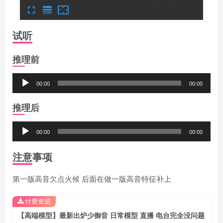
试听
推理前
音
00:00
00:00
频
推理后
播
放
音
00:00
00:00
器
频
注意事项
播
放
第一版高音欠点火候 后面在做一版高音特征补上
器
付费资源
【高端模型】最新出炉少御音 日常模型 直播 电台完全没问题