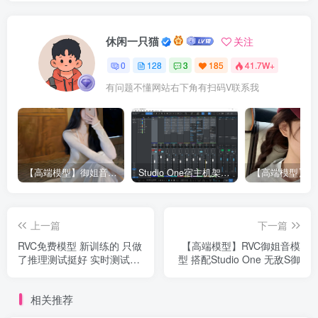
休闲一只猫
关注
0
128
3
185
41.7W+
有问题不懂网站右下角有扫码V联系我
【高端模型】御姐音RVC模型 多个精品模型合并 支持唱歌
Studio One宿主机架精调效果-已设置RVC接入接口（包含插件包）
上一篇
下一篇
RVC免费模型 新训练的 只做
【高端模型】RVC御姐音模
了推理测试挺好 实时测试你
型 搭配Studio One 无敌S御
们做把
相关推荐