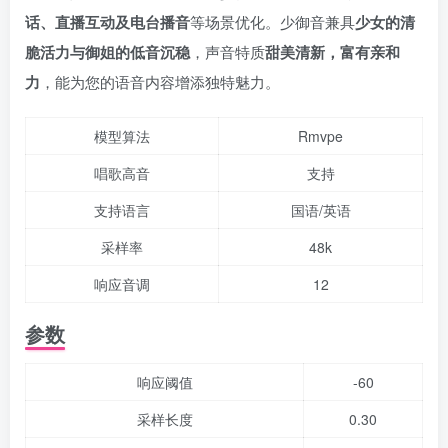
话、直播互动及电台播音
等场景优化。少御音兼具
少女的清
脆活力与御姐的低音沉稳
，声音特质
甜美清新，富有亲和
力
，能为您的语音内容增添独特魅力。
模型算法
Rmvpe
唱歌高音
支持
支持语言
国语/英语
采样率
48k
响应音调
12
参数
响应阈值
-60
采样长度
0.30