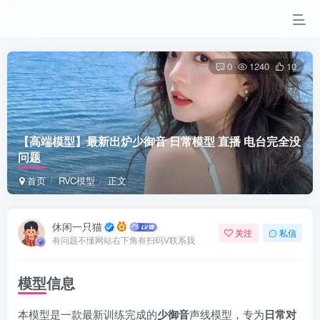
0
1240
10
【高端模型】最新出炉少御音 日常模型 直播 电台完全没
问题
首页
RVC模型
正文
休闲一只猫
关注
私信
有问题不懂网站右下角有扫码V联系我
模型信息
本模型是一款最新训练完成的
少御音
声线模型，专为
日常对