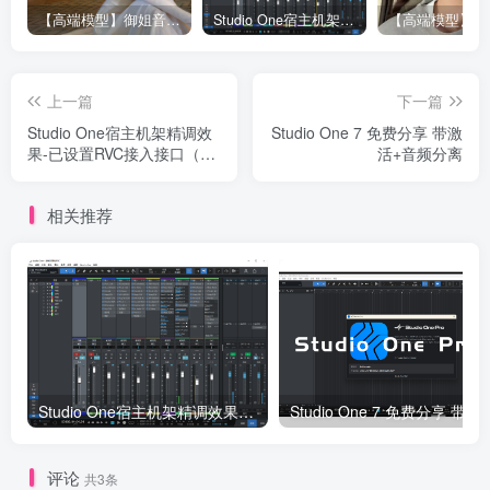
【高端模型】御姐音RVC模型 多个精品模型合并 支持唱歌
Studio One宿主机架精调效果-已设置RVC接入接口（包含插件包）
上一篇
下一篇
Studio One宿主机架精调效
Studio One 7 免费分享 带激
果-已设置RVC接入接口（包
活+音频分离
含插件包）
相关推荐
Studio One宿主机架精调效果-已设置RVC接入接口（包含插件包）
Studio One 7 免
评论
共3条