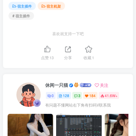
宿主插件
宿主机架
# 宿主插件
喜欢就支持一下吧
点赞
13
分享
收藏
1
休闲一只猫
关注
0
128
3
184
41.6W+
有问题不懂网站右下角有扫码V联系我