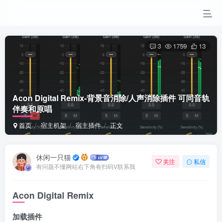
3
1759
13
Acon Digital Remix-背景音消除/人声消除插件 可同音轨
伴奏和原唱
首页
宿主机架
宿主插件
正文
休闲一只猫
关注
私信
有问题不懂网站右下角有扫码V联系我
Acon Digital Remix
加载插件