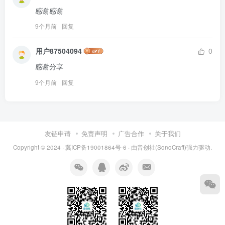
感谢感谢
9个月前
回复
用户87504094
0
感谢分享
9个月前
回复
友链申请
免责声明
广告合作
关于我们
Copyright © 2024 ·
冀ICP备19001864号-6
· 由
音创社(SonoCraft)
强力驱动.