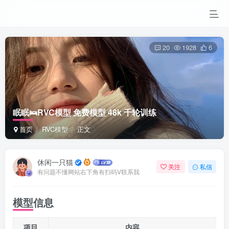
20
1928
6
眠眠🛌RVC模型 免费模型 48k 千轮训练
首页
RVC模型
正文
休闲一只猫
关注
私信
有问题不懂网站右下角有扫码V联系我
模型信息
项目
内容