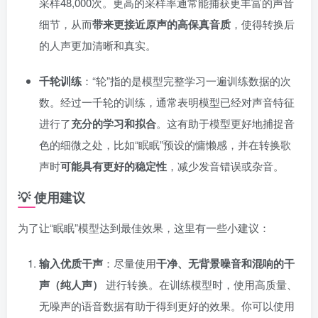
采样48,000次。更高的采样率通常能捕获更丰富的声音
细节，从而
带来更接近原声的高保真音质
，使得转换后
的人声更加清晰和真实。
千轮训练
：“轮”指的是模型完整学习一遍训练数据的次
数。经过一千轮的训练，通常表明模型已经对声音特征
进行了
充分的学习和拟合
。这有助于模型更好地捕捉音
色的细微之处，比如“眠眠”预设的慵懒感，并在转换歌
声时
可能具有更好的稳定性
，减少发音错误或杂音。
💡 使用建议
为了让“眠眠”模型达到最佳效果，这里有一些小建议：
输入优质干声
：尽量使用
干净、无背景噪音和混响的干
声（纯人声）
进行转换。在训练模型时，使用高质量、
无噪声的语音数据有助于得到更好的效果。你可以使用