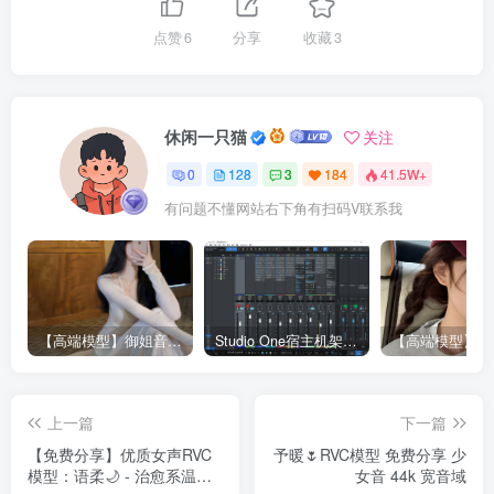
点赞
6
分享
收藏
3
休闲一只猫
关注
0
128
3
184
41.5W+
有问题不懂网站右下角有扫码V联系我
【高端模型】御姐音RVC模型 多个精品模型合并 支持唱歌
Studio One宿主机架精调效果-已设置RVC接入接口（包含插件包）
上一篇
下一篇
【免费分享】优质女声RVC
予暖🌷RVC模型 免费分享 少
模型：语柔🌙 - 治愈系温柔
女音 44k 宽音域