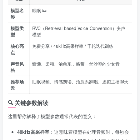
模型名
眠眠 🛌
称
模型类
RVC（Retrieval-based-Voice-Conversion）变声
型
模型
核心亮
免费分享 / 48kHz高采样率 / 千轮迭代训练
点
声音风
慵懒、柔和、治愈系，略带一丝沙哑的少女音
格
推荐场
助眠视频、情感朗读、治愈系翻唱、虚拟主播聊天
景
🔍 关键参数解读
这里帮你解释了模型参数通常代表的意义：
48kHz高采样率
：这意味着模型在处理音频时，每秒会