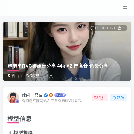
29
1859
7
泡泡🍭RVC御姐音分享 44k V2 带高音 免费分享
首页
RVC模型
正文
休闲一只猫
关注
私信
有问题不懂网站右下角有扫码V联系我
模型信息
📊 模型规格