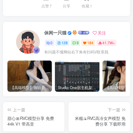
点赞
7
分享
收藏
1
休闲一只猫
关注
0
128
3
184
41.7W+
有问题不懂网站右下角有扫码V联系我
【高端模型】御姐音RVC模型 多个精品模型合并 支持唱歌
Studio One宿主机架精调效果-已设置RVC接入接口（包含插件包）
上一篇
下一篇
甜心🎀RVC模型分享 免费
米糯🍙RVC高冷女声模型 免
44k V1 带高音
费分享 下载即用