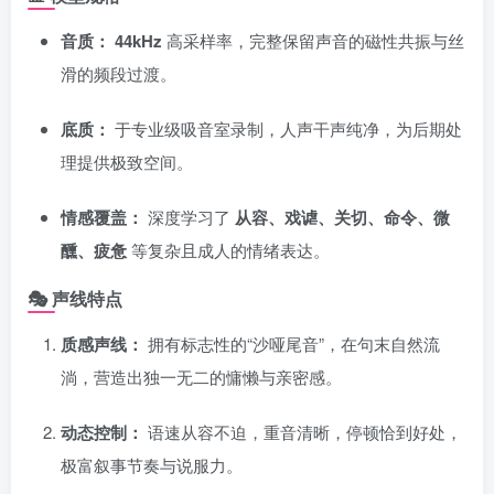
音质：
44kHz
高采样率，完整保留声音的磁性共振与丝
滑的频段过渡。
底质：
于专业级吸音室录制，人声干声纯净，为后期处
理提供极致空间。
情感覆盖：
深度学习了
从容、戏谑、关切、命令、微
醺、疲惫
等复杂且成人的情绪表达。
🎭 声线特点
质感声线：
拥有标志性的“沙哑尾音”，在句末自然流
淌，营造出独一无二的慵懒与亲密感。
动态控制：
语速从容不迫，重音清晰，停顿恰到好处，
极富叙事节奏与说服力。