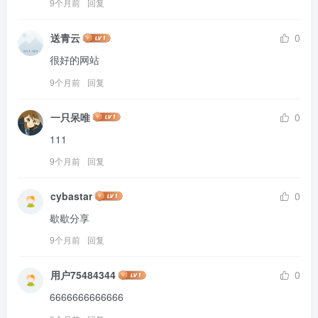
9个月前
回复
送青云
0
很好的网站
9个月前
回复
一只呆唯
0
111
9个月前
回复
cybastar
0
歇歇分享
9个月前
回复
用户75484344
0
6666666666666