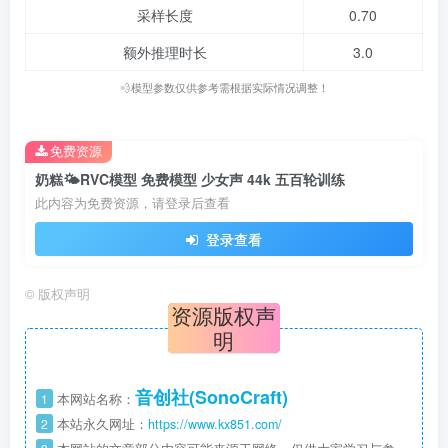
采样长度
0.70
额外推理时长
3.0
💨模型参数仅供参考需根据实际情况调整！
免费资源
奶糕🌤️RVC模型 免费模型 少女声 44k 五百轮训练
此内容为免费资源，请登录后查看
登录查看
©
版权声明
资源版权声
明
音创社(SonoCraft)
1
本网站名称：
2
本站永久网址：
https://www.kx851.com/