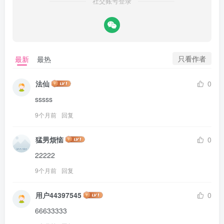
社交账号登录
只看作者
最新
最热
法仙
0
sssss
9个月前
回复
猛男烦恼
0
22222
9个月前
回复
用户44397545
0
66633333