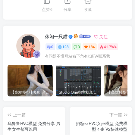
点赞
6
分享
收藏
休闲一只猫
关注
0
128
3
184
41.7W+
有问题不懂网站右下角有扫码V联系我
【高端模型】御姐音RVC模型 多个精品模型合并 支持唱歌
Studio One宿主机架精调效果-已设置RVC接入接口（包含插件包）
上一篇
下一篇
乌鲁鲁RVC模型 免费分享 男
奶糖🍬RVC女声模型 免费模
生女生都可以用
型 44k V2快速模型