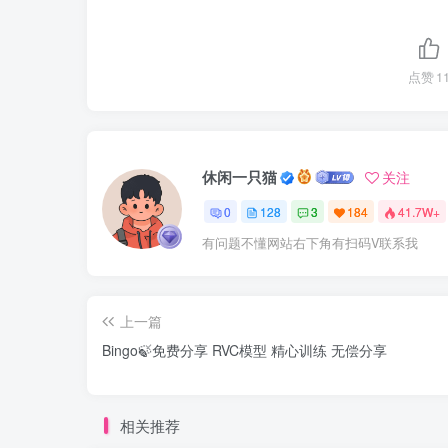
点赞
1
休闲一只猫
关注
0
128
3
184
41.7W+
有问题不懂网站右下角有扫码V联系我
上一篇
Bingo🍃免费分享 RVC模型 精心训练 无偿分享
相关推荐