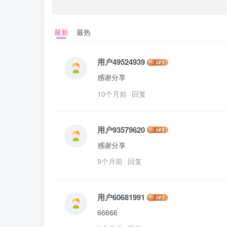
最新
最热
用户49524939
感谢分享
10个月前
回复
用户93579620
感谢分享
9个月前
回复
用户60681991
66666