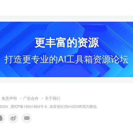
更丰富的资源
打造更专业的AI工具箱资源论坛
免责声明
广告合作
关于我们
 2024 ·
冀ICP备19001864号-6
· 由
音创社(SonoCraft)
强力驱动.