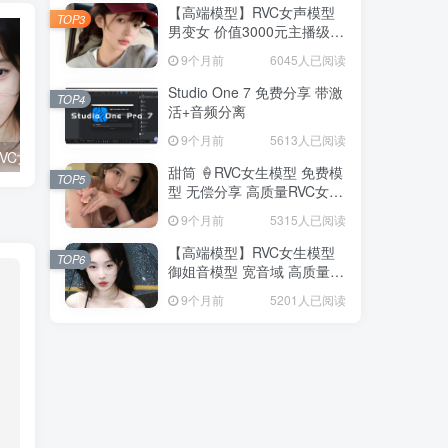
【高端模型】RVC女声模型
TOP3
男变女 价值3000元主播级定
制模型
9个月前
6045人已阅读
Studio One 7 免费分享 带激
TOP4
活+音频分离
9个月前
5613人已阅读
【高端模型】RVC女生模型 御姐音模型 宽音域 高质量 可大笑可悄悄话
安琪 RVC少御模型 48K 千轮训练宽声域模型
甜筒 🍦RVC女生模型 免费模
TOP5
型 无偿分享 高质量RVC女生
声线模型免费下载
9个月前
5315人已阅读
【高端模型】RVC女生模型
TOP6
御姐音模型 宽音域 高质量
可大笑可悄悄话
9个月前
5201人已阅读