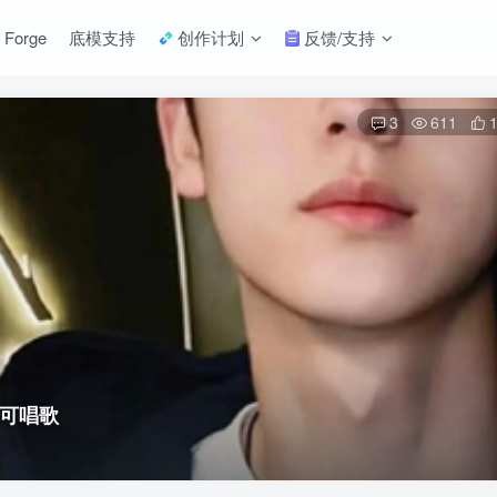
 Forge
底模支持
创作计划
反馈/支持
3
611
 可唱歌