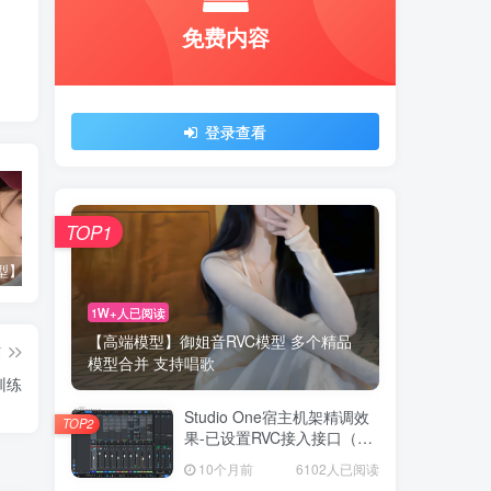
免费内容
登录查看
TOP1
【高端模型】RVC女声模型 男变女 价值3000元主播级定制模型
Studio One 7 免费分享 带激活+音频分离
甜筒 🍦RVC女生模型 免费模型 无偿分享 高质量RVC女生声线模型免费下载
1W+人已阅读
【高端模型】御姐音RVC模型 多个精品
篇
模型合并 支持唱歌
训练
Studio One宿主机架精调效
TOP2
果-已设置RVC接入接口（包
含插件包）
10个月前
6102人已阅读