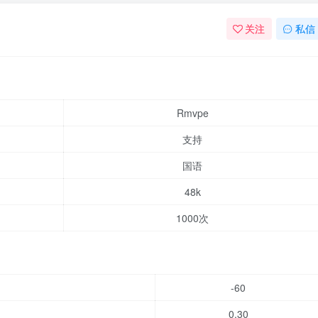
关注
私信
Rmvpe
支持
国语
48k
1000次
-60
0.30