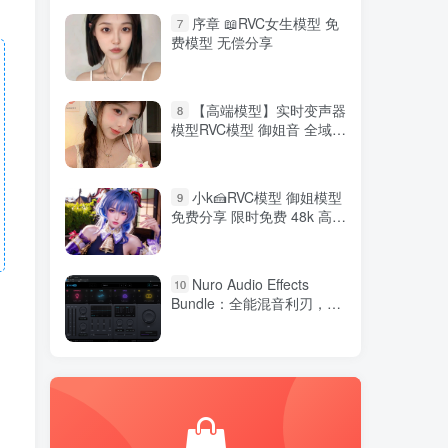
序章 📖RVC女生模型 免
7
费模型 无偿分享
【高端模型】实时变声器
8
模型RVC模型 御姐音 全域音
支持定制
小k🍰RVC模型 御姐模型
9
免费分享 限时免费 48k 高适
配
Nuro Audio Effects
10
Bundle：全能混音利刃，一
套搞定人声与总线处理