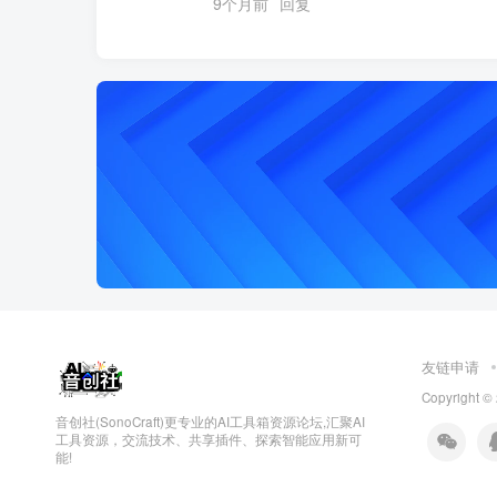
9个月前
回复
友链申请
Copyright ©
音创社(SonoCraft)更专业的AI工具箱资源论坛,汇聚AI
工具资源，交流技术、共享插件、探索智能应用新可
能!