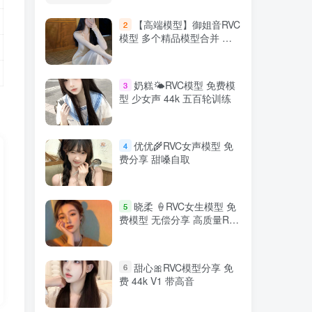
【高端模型】御姐音RVC
2
模型 多个精品模型合并 支
持唱歌
奶糕🌤️RVC模型 免费模
3
型 少女声 44k 五百轮训练
优优🌾RVC女声模型 免
4
费分享 甜嗓自取
晓柔 🍦RVC女生模型 免
5
费模型 无偿分享 高质量RVC
女生声线模型免费下载
甜心🎀RVC模型分享 免
6
费 44k V1 带高音