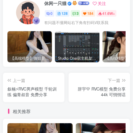
休闲一只猫
关注
0
128
3
184
41.6W+
有问题不懂网站右下角有扫码V联系我
【高端模型】御姐音RVC模型 多个精品模型合并 支持唱歌
Studio One宿主机架精调效果-已设置RVC接入接口（包含插件包）
上一篇
下一篇
叙楠⚡️RVC男声模型 千轮训
辞宇💛 RVC模型 免费分享
练 偏青叔音 免费分享
44k 可悄悄话
相关推荐