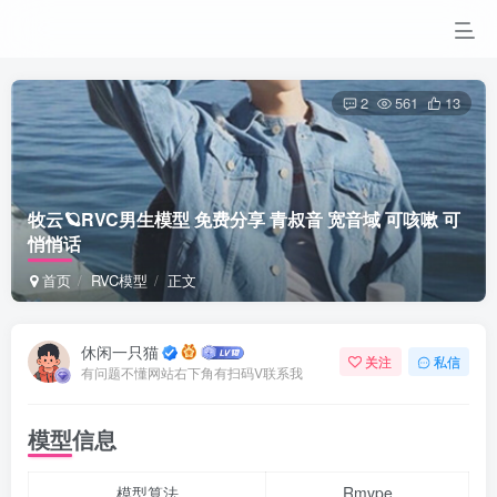
2
561
13
牧云🪐RVC男生模型 免费分享 青叔音 宽音域 可咳嗽 可
悄悄话
首页
RVC模型
正文
休闲一只猫
关注
私信
有问题不懂网站右下角有扫码V联系我
模型信息
模型算法
Rmvpe