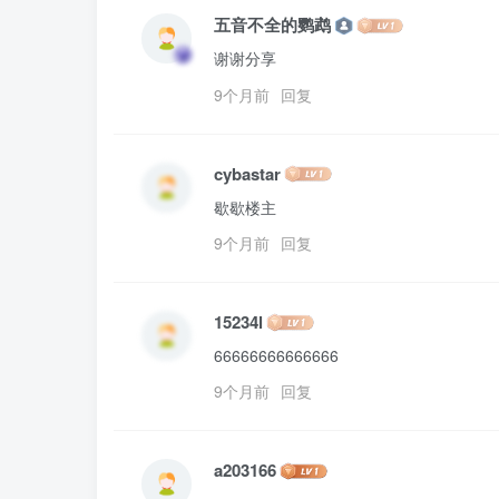
五音不全的鹦鹉
谢谢分享
9个月前
回复
cybastar
歇歇楼主
9个月前
回复
15234l
66666666666666
9个月前
回复
a203166