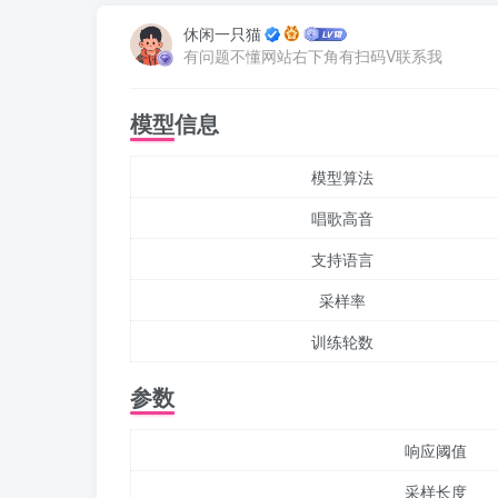
休闲一只猫
有问题不懂网站右下角有扫码V联系我
模型信息
模型算法
唱歌高音
支持语言
采样率
训练轮数
参数
响应阈值
采样长度