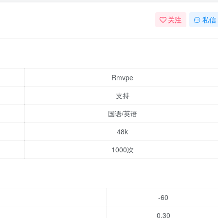
关注
私信
Rmvpe
支持
国语/英语
48k
1000次
-60
0.30