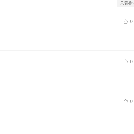
只看作
0
0
0