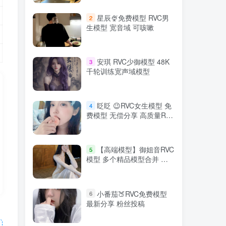
星辰🍨免费模型 RVC男
星辰🍨免费模型 RVC男
2
2
生模型 宽音域 可咳嗽
生模型 宽音域 可咳嗽
安琪 RVC少御模型 48K
安琪 RVC少御模型 48K
3
3
千轮训练宽声域模型
千轮训练宽声域模型
眨眨 😉RVC女生模型 免
眨眨 😉RVC女生模型 免
4
4
费模型 无偿分享 高质量RVC
费模型 无偿分享 高质量RVC
女生声线模型免费下载
女生声线模型免费下载
【高端模型】御姐音RVC
【高端模型】御姐音RVC
5
5
模型 多个精品模型合并 支
模型 多个精品模型合并 支
持唱歌
持唱歌
小番茄🍑RVC免费模型
小番茄🍑RVC免费模型
6
6
最新分享 粉丝投稿
最新分享 粉丝投稿