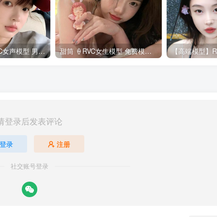
【高端模型】RVC女声模型 男变女 价值3000元主播级定制模型
甜筒 🍦RVC女生模型 免费模型 无偿分享 高质量RVC女生声线模型免费下载
请登录后发表评论
登录
注册
社交账号登录