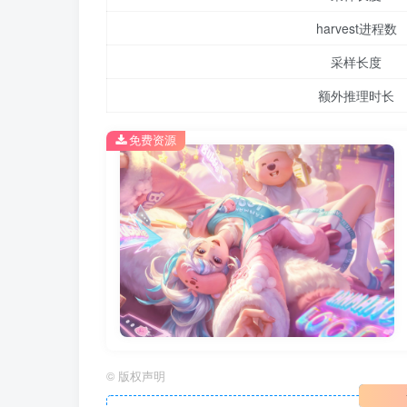
harvest进程数
采样长度
额外推理时长
免费资源
©
版权声明