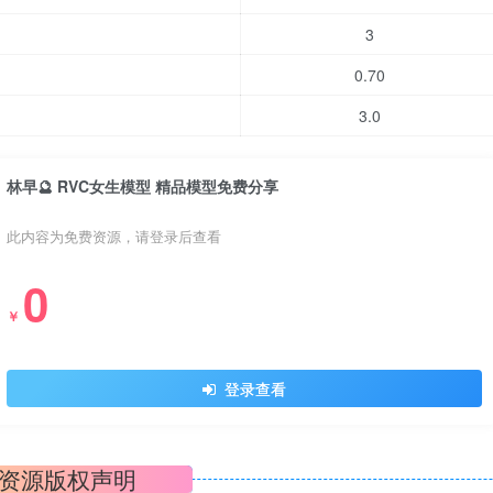
3
0.70
3.0
林早🔮 RVC女生模型 精品模型免费分享
此内容为免费资源，请登录后查看
0
￥
登录查看
资源版权声明