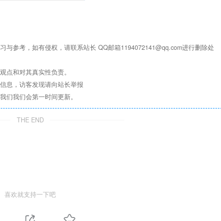
考，如有侵权，请联系站长 QQ邮箱1194072141@qq.com进行删除处
观点和对其真实性负责。
信息，访客发现请向站长举报
我们我们会第一时间更新。
THE END
喜欢就支持一下吧