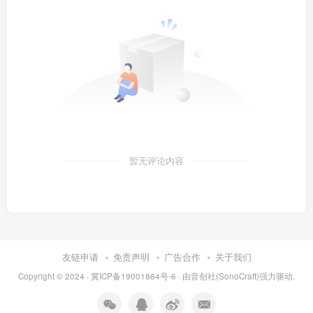
暂无评论内容
友链申请
免责声明
广告合作
关于我们
Copyright © 2024 ·
冀ICP备19001864号-6
· 由
音创社(SonoCraft)
强力驱动.