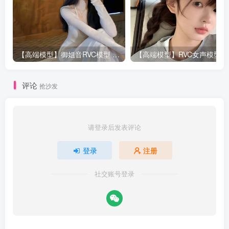
【高端模型】御姐音RVC模型 多个精品模型合并 支持唱歌
评论
抢沙发
请登录后发表评论
登录
注册
社交账号登录