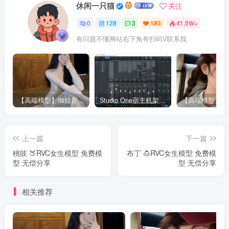
休闲一只猫
关注
0
128
3
183
41.5W+
有问题不懂网站右下角有扫码V联系我
【高端模型】御姐音RVC模型 多个精品模型合并 支持唱歌
Studio One宿主机架精调效果-已设置RVC接入接口（包含插件包）
上一篇
下一篇
桃吱 🍑RVC女生模型 免费模
布丁 🍮RVC女生模型 免费模
型 无偿分享
型 无偿分享
相关推荐