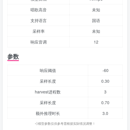
唱歌高音
未知
支持语言
国语
采样率
未知
响应音调
12
参数
响应阈值
-60
采样长度
0.30
harvest进程数
3
采样长度
0.70
额外推理时长
3.0
💨模型参数仅供参考需根据实际情况调整！