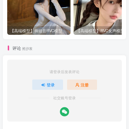
【高端模型】御姐音RVC模型 多个精品模型合并 支持唱歌
评论
抢沙发
请登录后发表评论
登录
注册
社交账号登录