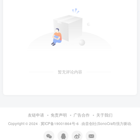
暂无评论内容
友链申请
免责声明
广告合作
关于我们
Copyright © 2024 ·
冀ICP备19001864号-6
· 由
音创社(SonoCraft)
强力驱动.