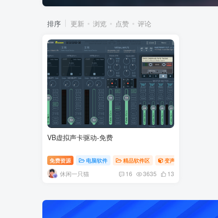
排序
更新
浏览
点赞
评论
VB虚拟声卡驱动-免费
免费资源
电脑软件
精品软件区
变声器
声卡驱动
休闲一只猫
16
3635
13