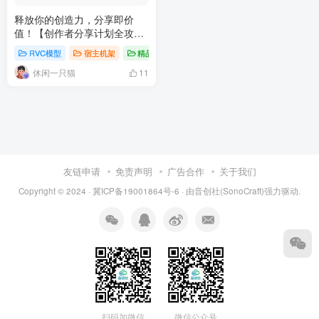
释放你的创造力，分享即价
值！【创作者分享计划全攻
略】
RVC模型
宿主机架
精品软件区
休闲一只猫
11
友链申请
免责声明
广告合作
关于我们
Copyright © 2024 ·
冀ICP备19001864号-6
· 由
音创社(SonoCraft)
强力驱动.
扫码加微信
微信公众号