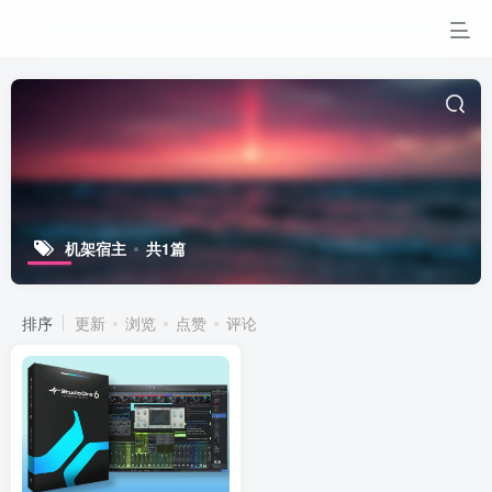
机架宿主
共1篇
排序
更新
浏览
点赞
评论